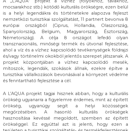
A „L’AQUA” projekt a vízhez (folyókhoz, tavakhoz,
mocsarakhoz stb.) kötődő kulturális örökségre, ezen belül
is a helyi legendákra és történetekre alapozva fejleszt
nemzetközi turisztikai szolgáltatást, 11 partnert bevonva 8
európai országból (Ciprus, Hollandia, Olaszország,
Spanyolország, Belgium, Magyarország, Észtország,
Németország). A célja 8 országot lefedő olyan
transznacionális, minőségi termék és útvonal fejlesztése,
ahol a víz és a vízhez kapcsolódó tevékenységek földrajzi
és/vagy történelmi okokból jelentős szerepet játszanak. A
projekt központjában a vízhez kapcsolódó mesék,
mítoszok, legendák, szokások állnak, ezekre építve a
turisztikai vállalkozások bevonásával a környezet védelme
és fenntartható fejlesztése a cél.
A L’AQUA projekt tagjai hisznek abban, hogy a kulturális
örökség ugyanarra a figyelemre érdemes, mint az épített
örökség, ugyanúgy segít a helyi közösségek
megőrzésében. A hasonló kulturális örökségek
hasznosítása kevéssé megoldott, szemben az épített
örökséggel. Ez egyúttal azt is jelenti, hogy ezen a
területen a turisztikai szolgáltatás- és termékfejlesztésnek