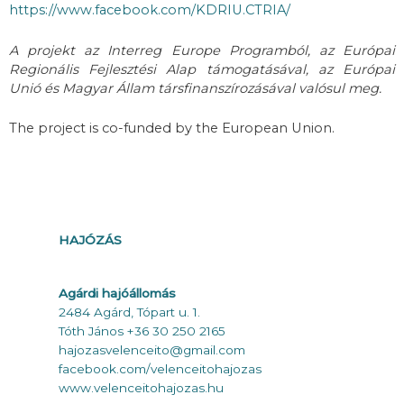
https://www.facebook.com/KDRIU.CTRIA/
A projekt az Interreg Europe Programból, az Európai
Regionális Fejlesztési Alap támogatásával, az Európai
Unió és Magyar Állam társfinanszírozásával valósul meg.
The project is co-funded by the European Union.
HAJÓZÁS
Agárdi hajóállomás
2484 Agárd, Tópart u. 1.
Tóth János +36 30 250 2165
hajozasvelenceito@gmail.com
faceboo
k.com/velenceitohajozas
www.velenceitohajozas.hu