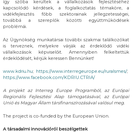
így szóba kerültek a vállalkozások fejlesztéséhez
kapcsolódó kérdések, a foglalkoztatás témaköre, a
vidékfejlesztés főbb szektorainak jellegzetességei,
továbbá a szereplők közötti együttműködések
problémái.
Az Ügynökség munkatársai további szakmai találkozókat
is terveznek, melyekre várják az érdeklődő vidéki
vállalkozások képviselőit. Amennyiben felkeltettük
érdeklődését, kérjük keressen Bennünket!
www.kdriu.hu
;
https://www.interregeurope.eu/ruralsmes/
;
https://www.facebook.com/KDRIU.CTRIA/
A projekt az Interreg Europe Programból, az Európai
Regionális Fejlesztési Alap támogatásával, az Európai
Unió és Magyar Állam társfinanszírozásával valósul meg.
The project is co-funded by the European Union.
A társadalmi innovációról beszélgettek