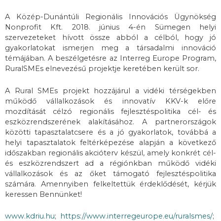
A Közép-Dunántúli Regionális Innovációs Ügynökség
Nonprofit Kft. 2018. június 4-én Sümegen helyi
szervezeteket hívott össze abból a célból, hogy jó
gyakorlatokat ismerjen meg a társadalmi innováció
témájában. A beszélgetésre az Interreg Europe Program,
RuralSMEs elnevezésű projektje keretében került sor.
A Rural SMEs projekt hozzájárul a vidéki térségekben
működő vállalkozások és innovatív KKV-k előre
mozdítását célzó regionális fejlesztéspolitika cél- és
eszközrendszerének alakításához. A partnerországok
közötti tapasztalatcsere és a jó gyakorlatok, továbbá a
helyi tapasztalatok feltérképezése alapján a következő
időszakban regionális akcióterv készül, amely konkrét cél-
és eszközrendszert ad a régiónkban működő vidéki
vállalkozások és az őket támogató fejlesztéspolitika
számára. Amennyiben felkeltettük érdeklődését, kérjük
keressen Bennünket!
www.kdriu.hu
;
https://www.interregeurope.eu/ruralsmes/
;