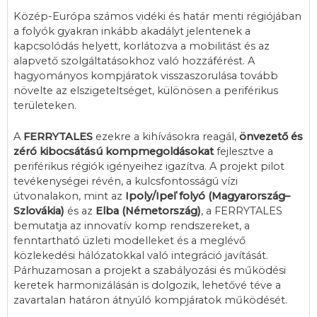
Közép-Európa számos vidéki és határ menti régiójában
a folyók gyakran inkább akadályt jelentenek a
kapcsolódás helyett, korlátozva a mobilitást és az
alapvető szolgáltatásokhoz való hozzáférést. A
hagyományos kompjáratok visszaszorulása tovább
növelte az elszigeteltséget, különösen a periférikus
területeken.
A
FERRYTALES
ezekre a kihívásokra reagál,
önvezető és
zéró kibocsátású kompmegoldásokat
fejlesztve a
periférikus régiók igényeihez igazítva. A projekt pilot
tevékenységei révén, a kulcsfontosságú vízi
útvonalakon, mint az
Ipoly/Ipeľ folyó (Magyarország–
Szlovákia)
és az
Elba (Németország)
, a FERRYTALES
bemutatja az innovatív komp rendszereket, a
fenntartható üzleti modelleket és a meglévő
közlekedési hálózatokkal való integráció javítását.
Párhuzamosan a projekt a szabályozási és működési
keretek harmonizálásán is dolgozik, lehetővé téve a
zavartalan határon átnyúló kompjáratok működését.