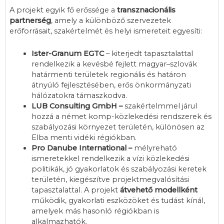
A projekt egyik fő erőssége a
transznacionális
partnerség
, amely a különböző szervezetek
erőforrásait, szakértelmét és helyi ismereteit egyesíti:
Ister-Granum EGTC
– kiterjedt tapasztalattal
rendelkezik a kevésbé fejlett magyar–szlovák
határmenti területek regionális és határon
átnyúló fejlesztésében, erős önkormányzati
hálózatokra támaszkodva.
LUB Consulting GmbH –
szakértelmmel járul
hozzá a német komp-közlekedési rendszerek és
szabályozási környezet területén, különösen az
Elba menti vidéki régiókban.
Pro Danube International –
mélyreható
ismeretekkel rendelkezik a vízi közlekedési
politikák, jó gyakorlatok és szabályozási keretek
területén, kiegészítve projektmegvalósítási
tapasztalattal. A projekt
átvehető modellként
működik, gyakorlati eszközöket és tudást kínál,
amelyek más hasonló régiókban is
alkalmazhatók.