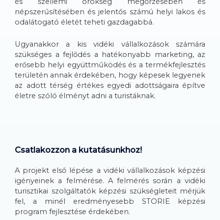
és szellemi örökség megőrzésében és
népszerűsítésében és jelentős számú helyi lakos és
odalátogató életét teheti gazdagabbá.
Ugyanakkor a kis vidéki vállalkozások számára
szükséges a fejlődés a hatékonyabb marketing, az
erősebb helyi együttműködés és a termékfejlesztés
területén annak érdekében, hogy képesek legyenek
az adott térség értékes egyedi adottságaira építve
életre szóló élményt adni a turistáknak.
Csatlakozzon a kutatásunkhoz!
A projekt első lépése a vidéki vállalkozások képzési
igényeinek a felmérése. A felmérés során a vidéki
turisztikai szolgáltatók képzési szükségleteit mérjük
fel, a minél eredményesebb STORIE képzési
program fejlesztése érdekében.