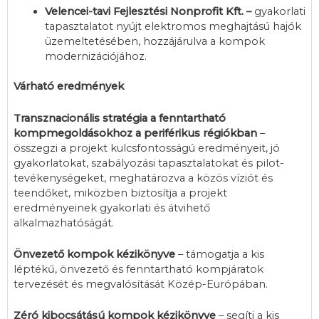
Velencei-tavi Fejlesztési Nonprofit Kft. –
gyakorlati
tapasztalatot nyújt elektromos meghajtású hajók
üzemeltetésében, hozzájárulva a kompok
modernizációjához.
Várható eredmények
Transznacionális stratégia a fenntartható
kompmegoldásokhoz a periférikus régiókban
–
összegzi a projekt kulcsfontosságú eredményeit, jó
gyakorlatokat, szabályozási tapasztalatokat és pilot-
tevékenységeket, meghatározva a közös víziót és
teendőket, miközben biztosítja a projekt
eredményeinek gyakorlati és átvihető
alkalmazhatóságát.
Önvezető kompok kézikönyve
– támogatja a kis
léptékű, önvezető és fenntartható kompjáratok
tervezését és megvalósítását Közép-Európában.
Zéró kibocsátású kompok kézikönyve
– segíti a kis