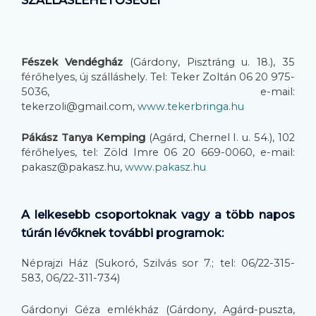
SZÁLLÁSLEHETŐSÉGEI
Fészek Vendégház
(Gárdony, Pisztráng u. 18.), 35
férőhelyes, új szálláshely. Tel: Teker Zoltán 06 20 975-
5036, e-mail:
tekerzoli@gmail.com,
www.tekerbringa.hu
Pákász Tanya Kemping
(Agárd, Chernel I. u. 54.), 102
férőhelyes, tel: Zöld Imre 06 20 669-0060, e-mail:
pakasz@pakasz.hu,
www.pakasz.hu
A lelkesebb csoportoknak vagy a több napos
túrán lévőknek további programok:
Néprajzi Ház (Sukoró, Szilvás sor 7.; tel: 06/22-315-
583, 06/22-311-734)
Gárdonyi Géza emlékház (Gárdony, Agárd-puszta,