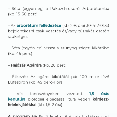
– Séta (egyénileg) a Pákozd-sukorói Arborétumba
(kb. 15-30 perc)
– Az
arborétum felfedezése
(kb. 2-6 óra) 30-417-0133
bejelentkezni csak vezetés és/vagy tűzrakás esetén
szükséges
– Séta (egyénileg) vissza a szúnyog-szigeti kikötőbe
(kb. 45 perc)
–
Hajózás Agárdra
(kb. 20 perc)
– Étkezés: Az agárdi kikötőtől pár 100 m-re lévő
Büfésoron (kb. 45 perc-1 óra)
– Vízi tanösvényeken vezetett
1,5 órás
kenutúra
biológiai előadással, túra végén
kérdezz-
felelek játékkal
(kb. 1,5-2 óra)
A program ára
18 fő feletti, 18 év alatti diákcsoport