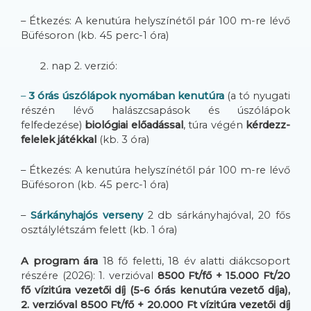
– Étkezés: A kenutúra helyszínétől pár 100 m-re lévő
Büfésoron (kb. 45 perc-1 óra)
nap 2. verzió:
–
3 órás úszólápok nyomában kenutúra
(a tó nyugati
részén lévő halászcsapások és úszólápok
felfedezése)
biológiai előadással
, túra végén
kérdezz-
felelek játékkal
(kb. 3 óra)
– Étkezés: A kenutúra helyszínétől pár 100 m-re lévő
Büfésoron (kb. 45 perc-1 óra)
–
Sárkányhajós verseny
2 db sárkányhajóval, 20 fős
osztálylétszám felett (kb. 1 óra)
A program ára
18 fő feletti, 18 év alatti diákcsoport
részére (2026): 1. verzióval
8500 Ft/fő + 15.000 Ft/20
fő vízitúra vezetői díj (5-6 órás kenutúra vezető díja),
2. verzióval 8500 Ft/fő + 20.000 Ft vízitúra vezetői díj