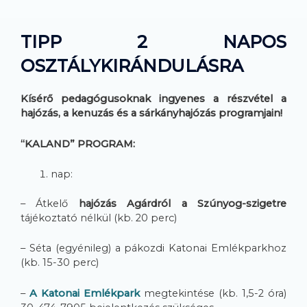
TIPP 2 NAPOS
OSZTÁLYKIRÁNDULÁSRA
Kísérő pedagógusoknak ingyenes a részvétel a
hajózás, a kenuzás és a sárkányhajózás programjain!
“KALAND” PROGRAM:
nap:
– Átkelő
hajózás Agárdról a Szúnyog-szigetre
tájékoztató nélkül (kb. 20 perc)
– Séta (egyénileg) a pákozdi Katonai Emlékparkhoz
(kb. 15-30 perc)
–
A Katonai Emlékpark
megtekintése (kb. 1,5-2 óra)