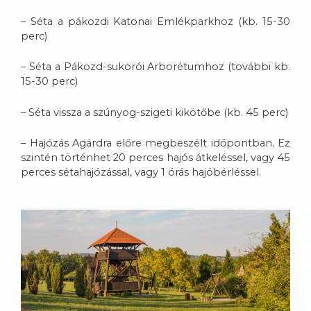
– Séta a pákozdi Katonai Emlékparkhoz (kb. 15-30
perc)
– Séta a Pákozd-sukorói Arborétumhoz (további kb.
15-30 perc)
– Séta vissza a szúnyog-szigeti kikötőbe (kb. 45 perc)
– Hajózás Agárdra előre megbeszélt időpontban. Ez
szintén történhet 20 perces hajós átkeléssel, vagy 45
perces sétahajózással, vagy 1 órás hajóbérléssel.