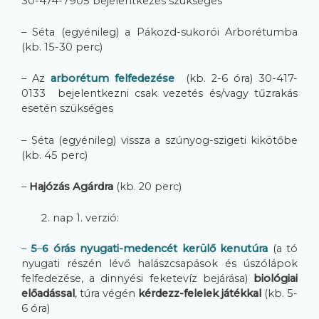
30-474-7905 bejelentkezés szükséges
– Séta (egyénileg) a Pákozd-sukorói Arborétumba
(kb. 15-30 perc)
– Az
arborétum felfedezése
(kb. 2-6 óra) 30-417-
0133 bejelentkezni csak vezetés és/vagy tűzrakás
esetén szükséges
– Séta (egyénileg) vissza a szúnyog-szigeti kikötőbe
(kb. 45 perc)
–
Hajózás Agárdra
(kb. 20 perc)
nap 1. verzió:
–
5
–
6 órás nyugati-medencét kerülő kenutúra
(a tó
nyugati részén lévő halászcsapások és úszólápok
felfedezése, a dinnyési feketevíz bejárása)
biológiai
előadással
, túra végén
kérdezz-felelek játékkal
(kb. 5-
6 óra)