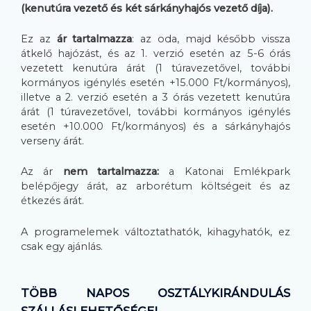
(kenutúra vezető és két sárkányhajós vezető díja).
Ez az
ár tartalmazza
: az oda, majd később vissza
átkelő hajózást, és az 1. verzió esetén az 5-6 órás
vezetett kenutúra árát (1 túravezetővel, további
kormányos igénylés esetén +15.000 Ft/kormányos),
illetve a 2. verzió esetén a 3 órás vezetett kenutúra
árát (1 túravezetővel, további kormányos igénylés
esetén +10.000 Ft/kormányos) és a sárkányhajós
verseny árát.
Az ár
nem tartalmazza:
a Katonai Emlékpark
belépőjegy árát, az arborétum költségeit és az
étkezés árát.
A programelemek változtathatók, kihagyhatók, ez
csak egy ajánlás.
TÖBB NAPOS OSZTÁLYKIRÁNDULÁS