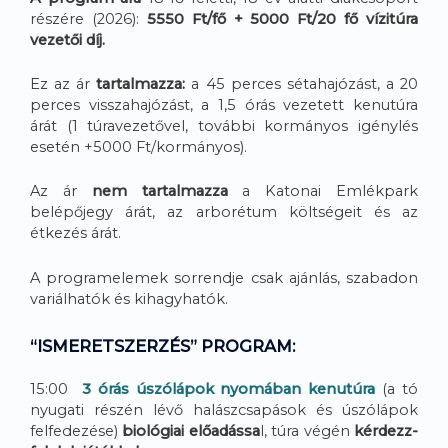
részére (2026):
5550 Ft/fő + 5000 Ft/20 fő vízitúra
vezetői díj.
Ez az ár
tartalmazza
:
a 45 perces sétahajózást, a 20
perces visszahajózást, a 1,5 órás vezetett kenutúra
árát (1 túravezetővel, további kormányos igénylés
esetén +5000 Ft/kormányos).
Az ár
nem tartalmazza
a Katonai Emlékpark
belépőjegy árát, az arborétum költségeit és az
étkezés árát.
A programelemek sorrendje csak ajánlás, szabadon
variálhatók és kihagyhatók.
“ISMERETSZERZÉS” PROGRAM:
15:00
3 órás úszólápok nyomában kenutúra
(a tó
nyugati részén lévő halászcsapások és úszólápok
felfedezése)
biológiai előadássa
l, túra végén
kérdezz-