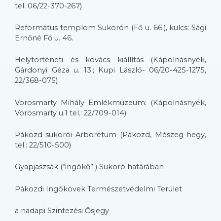
tel: 06/22-370-267)
Református templom Sukorón (Fő u. 66.), kulcs: Sági
Ernőné Fő u. 46.
Helytörténeti és kovács kiállítás (Kápolnásnyék,
Gárdonyi Géza u. 13.; Kupi László- 06/20-425-1275,
22/368-075)
Vörösmarty Mihály Emlékmúzeum: (Kápolnásnyék,
Vörösmarty u.1 tel.: 22/709-014)
Pákozd-sukorói Arborétum (Pákozd, Mészeg-hegy,
tel.: 22/510-500)
Gyapjaszsák (“ingókő” ) Sukoró határában
Pákozdi Ingókövek Természetvédelmi Terület
a nadapi Szintezési Ősjegy