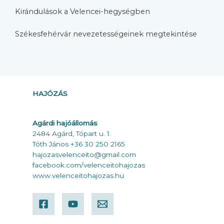
Kirándulások a Velencei-hegységben
Székesfehérvár nevezetességeinek megtekintése
HAJÓZÁS
Agárdi hajóállomás
2484 Agárd, Tópart u. 1.
Tóth János +36 30 250 2165
hajozasvelenceito@gmail.com
faceboo
k.com/velenceitohajozas
www.velenceitohajozas.hu