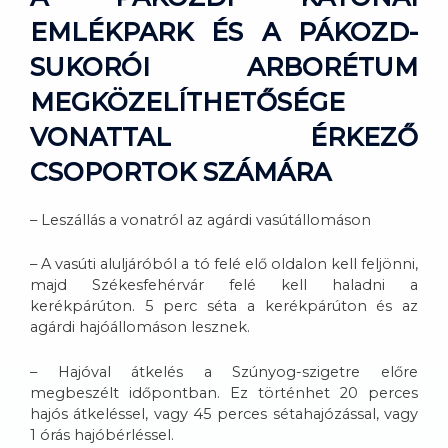
EMLÉKPARK ÉS A PÁKOZD-
SUKORÓI ARBORÉTUM
MEGKÖZELÍTHETŐSÉGE
VONATTAL ÉRKEZŐ
CSOPORTOK SZÁMÁRA
– Leszállás a vonatról az agárdi vasútállomáson
– A vasúti aluljáróból a tó felé elő oldalon kell feljönni,
majd Székesfehérvár felé kell haladni a
kerékpárúton. 5 perc séta a kerékpárúton és az
agárdi hajóállomáson lesznek.
– Hajóval átkelés a Szúnyog-szigetre előre
megbeszélt időpontban. Ez történhet 20 perces
hajós átkeléssel, vagy 45 perces sétahajózással, vagy
1 órás hajóbérléssel.