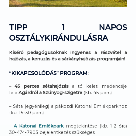
TIPP 1 NAPOS
OSZTÁLYKIRÁNDULÁSRA
Kísérő pedagógusoknak ingyenes a részvétel a
hajózás, a kenuzás és a sárkányhajózás programjain!
“KIKAPCSOLÓDÁS” PROGRAM:
–
45 perces sétahajózás
a tó keleti medencéje
felé
Agárdról a Szúnyog-szigetre
(kb. 45 perc)
– Séta (egyénileg) a pákozdi Katonai Emlékparkhoz
(kb. 15-30 perc)
–
A Katonai Emlékpark
megtekintése (kb. 1-2 óra)
30-474-7905 bejelentkezés szükséges