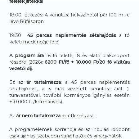
felelek játékkal
18:00 Étkezés: A kenutúra helyszínétől pár 100 m-re
lévő Büfésoron
19:30
45 perces naplementés sétahajózás
a tó
keleti medencéje felé
A program ára
18 fő feletti, 18 év alatti diákcsoport
részére (2026):
6200 Ft/fő + 10.000 Ft/20 fő vízitúra
vezetői díj.
Ez az
ár tartalmazza
: a 45 perces naplementés
sétahajózást, a 3 órás vezetett kenutúra árát (1
túravezetővel, további kormányos igénylés esetén
+10.000 Ft/kormányos).
Az
ár nem tartalmazza
az étkezés árát.
A programelemek sorrendje és az indulási időpont
csak ajánlás, szabadon variálhatók és kihagyhatók.