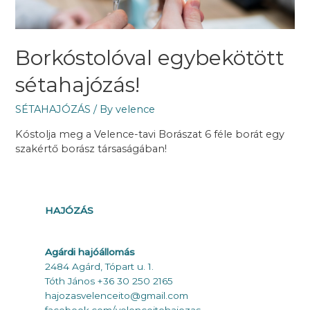
Borkóstolóval egybekötött
sétahajózás!
SÉTAHAJÓZÁS
/ By
velence
Kóstolja meg a Velence-tavi Borászat 6 féle borát egy
szakértő borász társaságában!
HAJÓZÁS
Agárdi hajóállomás
2484 Agárd, Tópart u. 1.
Tóth János +36 30 250 2165
hajozasvelenceito@gmail.com
faceboo
k.com/velenceitohajozas