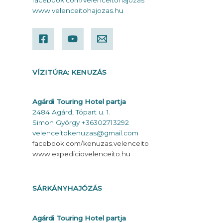
www.velenceitohajozas.hu
VÍZITÚRA: KENUZÁS
Agárdi Touring Hotel partja
2484 Agárd, Tópart u. 1.
Simon György +36302713292
velenceitokenuzas@gmail.com
facebook.com/kenuzas.velenceito
www.expediciovelenceito.hu
SÁRKÁNYHAJÓZÁS
Agárdi Touring Hotel partja