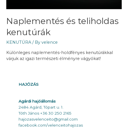
Naplementés és teliholdas
kenutúrák
KENUTÚRA
/ By
velence
Különleges naplementés-holdfényes kenutúrákkal
várjuk az igazi természeti élményre vágyókat!
HAJÓZÁS
Agárdi hajóállomás
2484 Agárd, Tópart u. 1.
Tóth János +36 30 250 2165
hajozasvelenceito@gmail.com
faceboo
k.com/velenceitohajozas